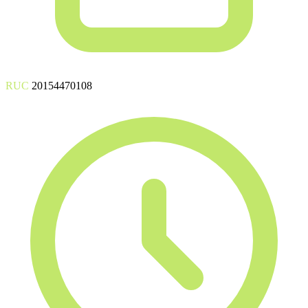
RUC
20154470108