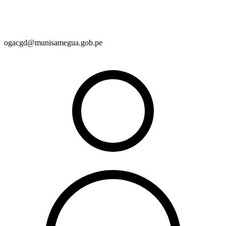
ogacgd@munisamegua.gob.pe