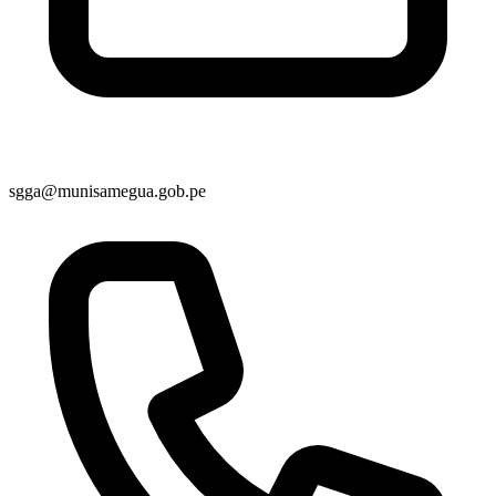
sgga@munisamegua.gob.pe