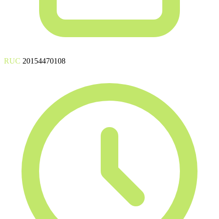
RUC
20154470108