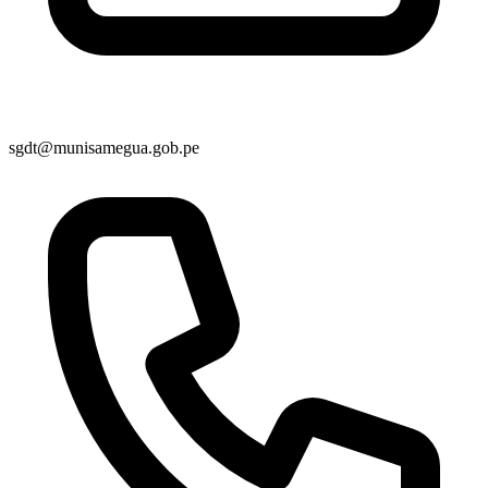
sgdt@munisamegua.gob.pe