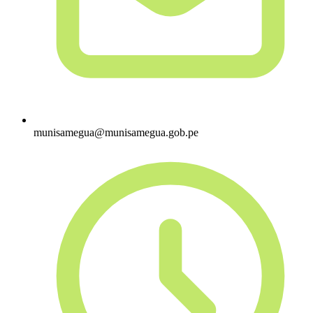
munisamegua@munisamegua.gob.pe