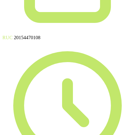
RUC
20154470108