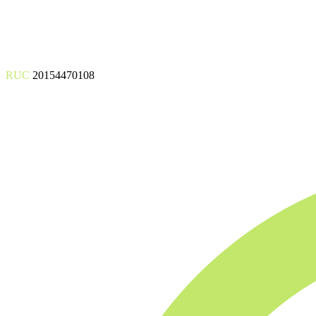
RUC
20154470108