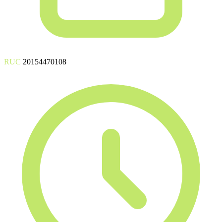
RUC
20154470108