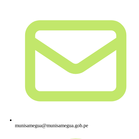
munisamegua@munisamegua.gob.pe