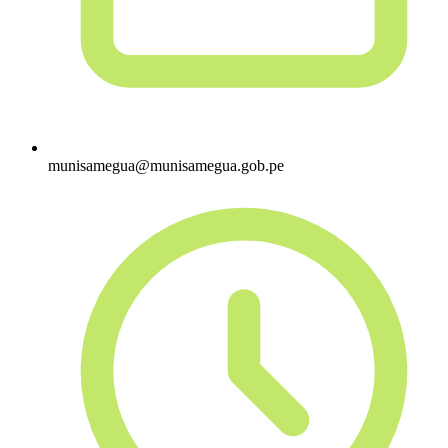
munisamegua@munisamegua.gob.pe