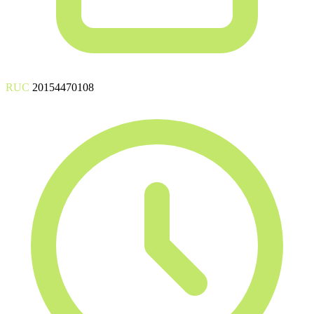
RUC
20154470108