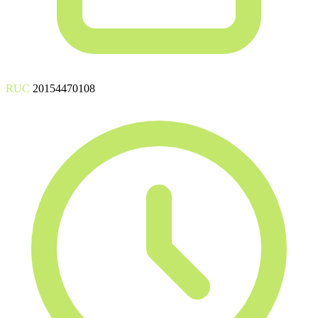
RUC
20154470108