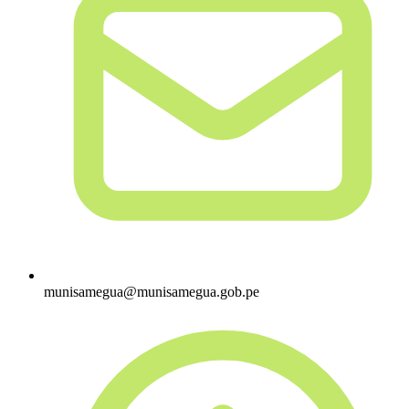
munisamegua@munisamegua.gob.pe