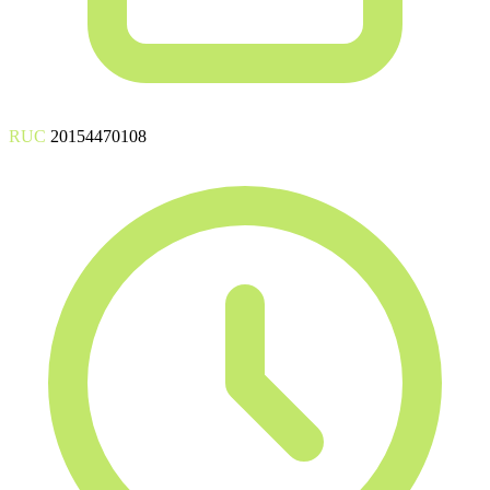
RUC
20154470108