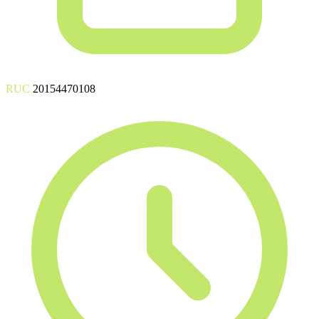
RUC
20154470108